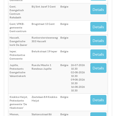
Gemeente
Gent,
Bij Sint Jozef 5 Gent
Belgie
Details
Evangelisch
Centrum
Rehoboth
Gent, VPKB-
Brugstraat 13 Gent
Belgie
Details
gemeente
Gent-centrum
Hasselt,
Runkerstersteenweg
Belgie
Details
Evangelische
303 Hasselt
kerk De Zaaier
Ieper,
Beluikstraat 19 Ieper
Belgie
Details
Protestantse
Gemeente
Jupille,
Rue du Moulin 1
Belgie
26-07-2026
Details
Protestants
Rendeux-Jupille
10.30
Evangelische
02-08-2026
Vakantiekerk
10.30
09-08-2026
10.30
16-08-2026
10.30
Knokke-Heijst,
Zoutelaan 84 Knokke-
Belgie
Details
Protestante
Heijst
gemeente 'De
Hoeksteen'
Menen,
Stationsstraat 86
Belgie