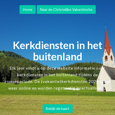
Home
Naar de Christelijke Vakantiesite
Kerkdiensten in het
buitenland
Elk jaar vindt u op deze website informatie over
kerkdiensten in het buitenland tijdens de
zomerperiode. De (vakantie)kerkdiensten 2026 staan
weer online en worden regelmatig geactualiseerd.
Bekijk de kaart