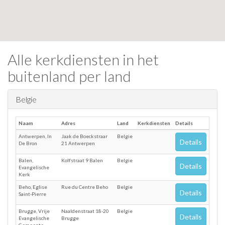
Alle kerkdiensten in het
buitenland per land
Belgie
Naam
Adres
Land
Kerkdiensten
Details
Antwerpen, In
Jaak de Boeckstraar
Belgie
Details
De Bron
21 Antwerpen
Balen,
Kolfstraat 9 Balen
Belgie
Details
Evangelische
Kerk
Beho, Eglise
Rue du Centre Beho
Belgie
Details
Saint-Pierre
Brugge, Vrije
Naaldenstraat 18-20
Belgie
Details
Evangelische
Brugge