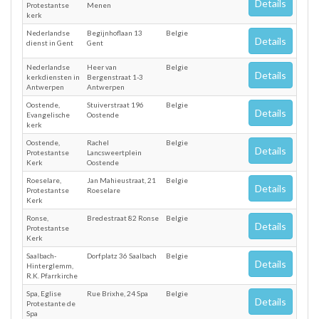
Details
Protestantse
Menen
kerk
Nederlandse
Begijnhoflaan 13
Belgie
Details
dienst in Gent
Gent
Nederlandse
Heer van
Belgie
Details
kerkdiensten in
Bergenstraat 1-3
Antwerpen
Antwerpen
Oostende,
Stuiverstraat 196
Belgie
Details
Evangelische
Oostende
kerk
Oostende,
Rachel
Belgie
Details
Protestantse
Lancsweertplein
Kerk
Oostende
Roeselare,
Jan Mahieustraat, 21
Belgie
Details
Protestantse
Roeselare
Kerk
Ronse,
Bredestraat 82 Ronse
Belgie
Details
Protestantse
Kerk
Saalbach-
Dorfplatz 36 Saalbach
Belgie
Details
Hinterglemm,
R.K. Pfarrkirche
Spa, Eglise
Rue Brixhe, 24 Spa
Belgie
Details
Protestante de
Spa