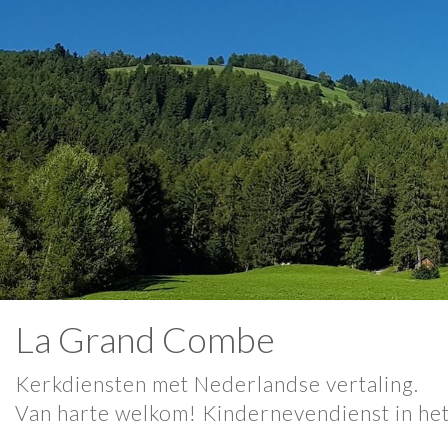
La Grand Combe
Kerkdiensten met Nederlandse vertaling.
Van harte welkom! Kindernevendienst in he