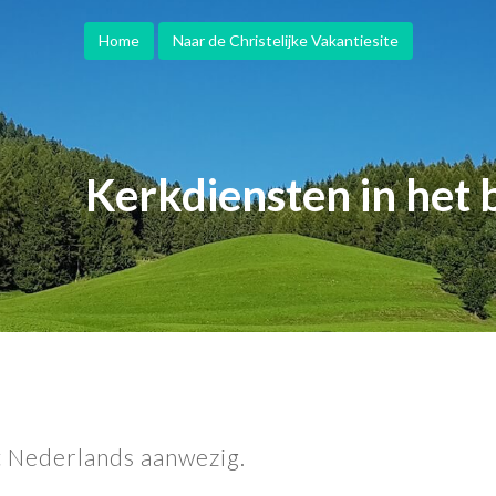
Home
Naar de Christelijke Vakantiesite
Kerkdiensten in het 
t Nederlands aanwezig.