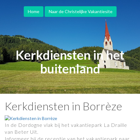
Home
Naar de Christelijke Vakantiesite
Kerkdiensten in het
buitenland
Kerkdiensten in Borrèze
In de Dordogne vlak bij het vakantiepark La Draille
van Beter Uit.
Informeer bij de receptie van het vakantiepark naar