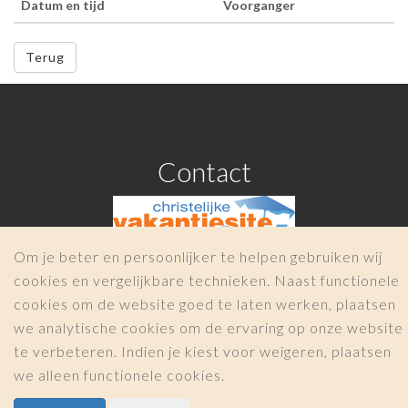
Datum en tijd
Voorganger
Terug
Contact
Om je beter en persoonlijker te helpen gebruiken wij
cookies en vergelijkbare technieken. Naast functionele
info@christelijkevakantiesite.nl
cookies om de website goed te laten werken, plaatsen
COPYRIGHT 2026 -
Christelijkevakantiesite.nl
we analytische cookies om de ervaring op onze website
|
te verbeteren. Indien je kiest voor weigeren, plaatsen
we alleen functionele cookies.