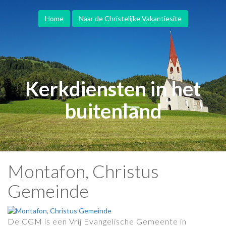
Home
Naar de Christelijke Vakantiesite
Kerkdiensten in het
buitenland
Montafon, Christus
Gemeinde
De CGM is een Vrij Evangelische Gemeente in