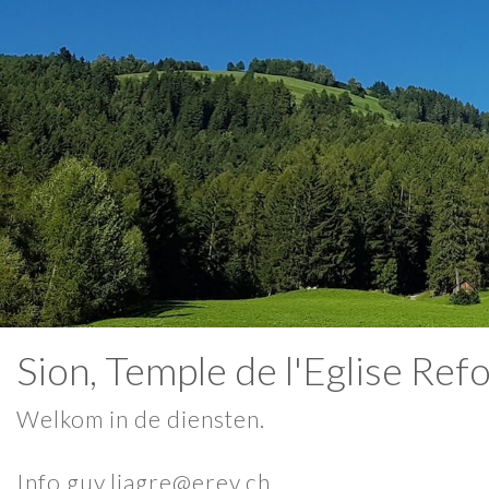
Sion, Temple de l'Eglise Re
Welkom in de diensten.
Info guy.liagre@erev.ch