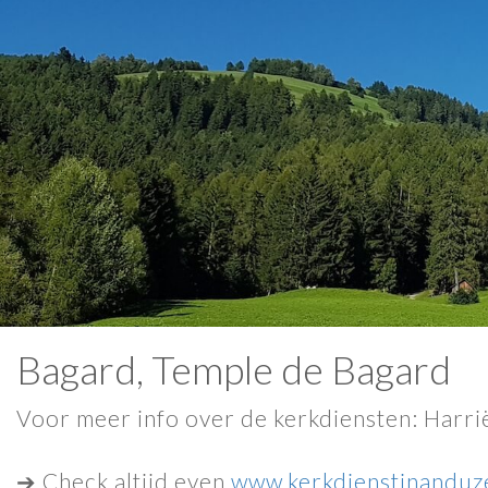
Bagard, Temple de Bagard
Voor meer info over de kerkdiensten: Harr
➔ Check altijd even
www.kerkdienstinanduze