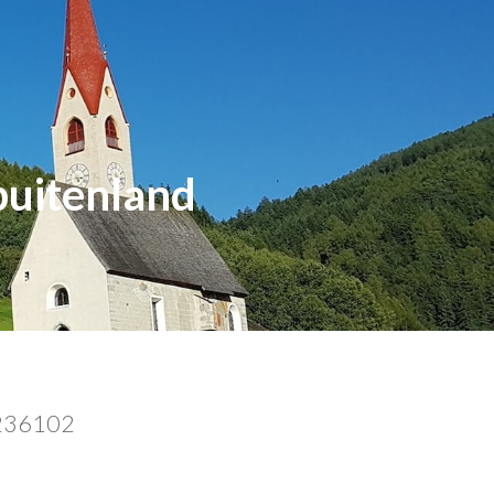
buitenland
4236102