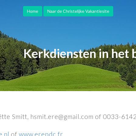
Home
Naar de Christelijke Vakantiesite
Kerkdiensten in het 
iëtte Smitt, hsmit.ere@gmail.com of 0033-61
.nl
of
www.erepdc.fr