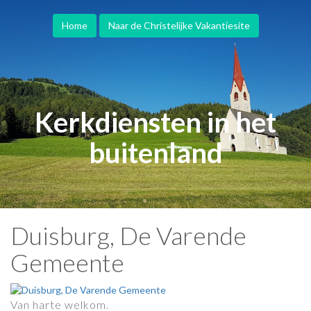
Home
Naar de Christelijke Vakantiesite
Kerkdiensten in het
buitenland
Duisburg, De Varende
Gemeente
Van harte welkom.