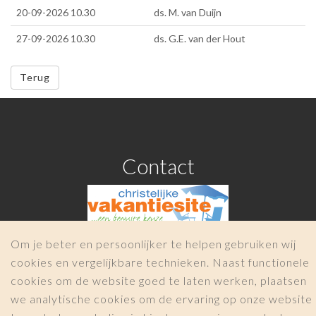
20-09-2026 10.30
ds. M. van Duijn
27-09-2026 10.30
ds. G.E. van der Hout
Terug
Contact
Om je beter en persoonlijker te helpen gebruiken wij
info@christelijkevakantiesite.nl
cookies en vergelijkbare technieken. Naast functionele
COPYRIGHT 2026 -
Christelijkevakantiesite.nl
cookies om de website goed te laten werken, plaatsen
|
we analytische cookies om de ervaring op onze website