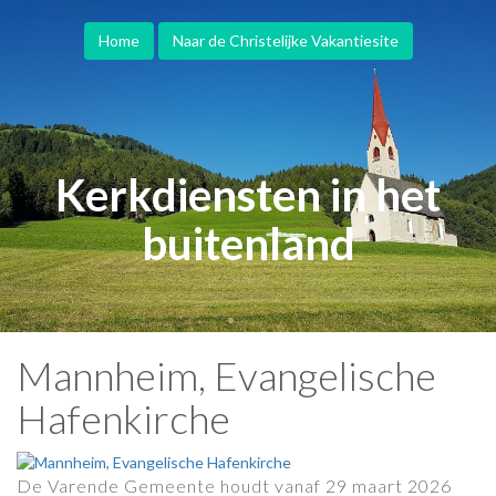
Home
Naar de Christelijke Vakantiesite
Kerkdiensten in het
buitenland
Mannheim, Evangelische
Hafenkirche
De Varende Gemeente houdt vanaf 29 maart 2026