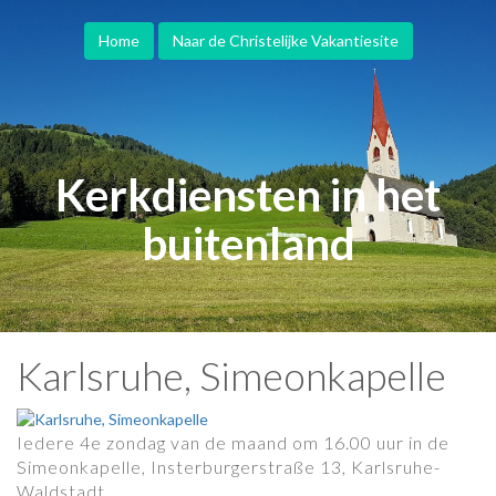
Home
Naar de Christelijke Vakantiesite
Kerkdiensten in het
buitenland
Karlsruhe, Simeonkapelle
Iedere 4e zondag van de maand om 16.00 uur in de
Simeonkapelle, Insterburgerstraße 13, Karlsruhe-
Waldstadt.