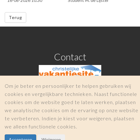
16-08-2026 10.30
Student M. de Lijster
Terug
Contact
Om je beter en persoonlijker te helpen gebruiken wij
cookies en vergelijkbare technieken. Naast functionele
info@christelijkevakantiesite.nl
cookies om de website goed te laten werken, plaatsen
COPYRIGHT 2026 -
Christelijkevakantiesite.nl
we analytische cookies om de ervaring op onze website
|
te verbeteren. Indien je kiest voor weigeren, plaatsen
we alleen functionele cookies.
Accepteren
Weigeren