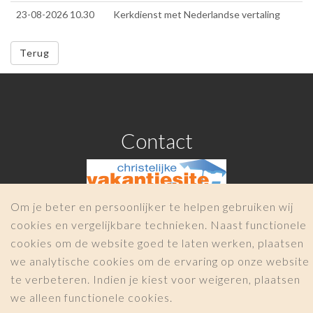
23-08-2026 10.30
Kerkdienst met Nederlandse vertaling
Terug
Contact
Om je beter en persoonlijker te helpen gebruiken wij
cookies en vergelijkbare technieken. Naast functionele
info@christelijkevakantiesite.nl
cookies om de website goed te laten werken, plaatsen
COPYRIGHT 2026 -
Christelijkevakantiesite.nl
we analytische cookies om de ervaring op onze website
|
te verbeteren. Indien je kiest voor weigeren, plaatsen
we alleen functionele cookies.