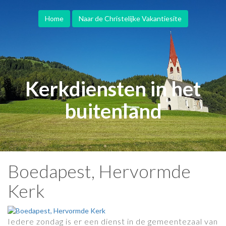
Home
Naar de Christelijke Vakantiesite
Kerkdiensten in het
buitenland
Boedapest, Hervormde
Kerk
Iedere zondag is er een dienst in de gemeentezaal van