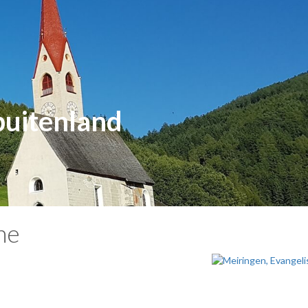
buitenland
he