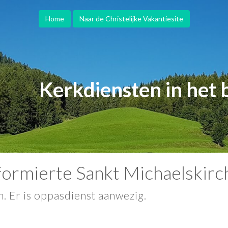
Home
Naar de Christelijke Vakantiesite
Kerkdiensten in het 
formierte Sankt Michaelskirc
. Er is oppasdienst aanwezig.