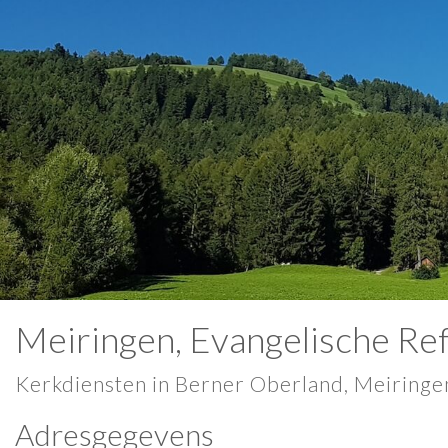
Meiringen, Evangelische Re
Kerkdiensten in Berner Oberland, Meiringen
Adresgegevens