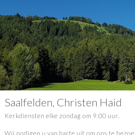
Saalfelden, Christen Haid
Kerkdiensten elke zondag om 9.00 uur.
Wij nodigen u van harte uit om ons te bezoe