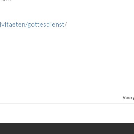
ivitaeten/gottesdienst
/
Voor